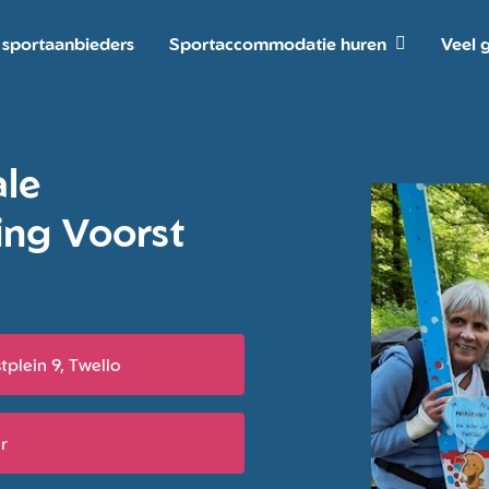
 sportaanbieders
Sportaccommodatie huren
Veel 
ale
ng Voorst
stplein 9, Twello
r