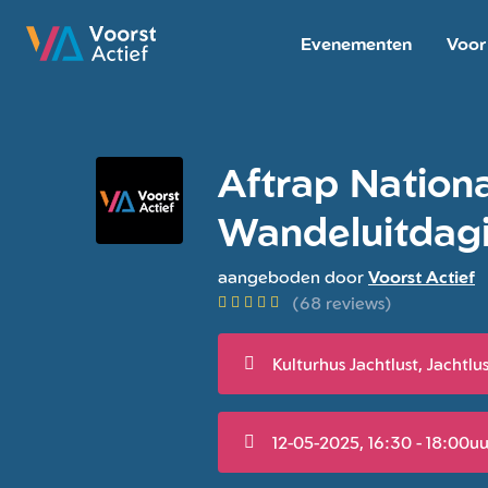
Evenementen
Voor
Ga naar de homepage van Voorst Actief
Aftrap Nation
Wandeluitdagi
aangeboden door
Voorst Actief
(68 reviews)
Kulturhus Jachtlust, Jachtlu
12-05-2025, 16:30 - 18:00uu