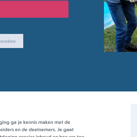
e boeken
aging ga je kennis maken met de
leiders en de deelnemers. Je gaat
tdaging precies inhoud en hoe we toe